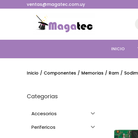
ventas@magatec.com.uy
INICIO
Inicio
/
Componentes
/
Memorias
/
Ram
/
Sodim
Categorias
Accesorios
Perifericos