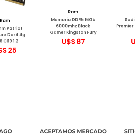
Ram
Memoria DDR5 16Gb
Sod
Ram
6000mhz Black
Premier
m Patriot
Gamer Kingston Fury
ure Ddr4 4g
U$S
87
 Cl19 1.2
$S
25
Leer más
Agrega
r al carrito
Añadir a favoritos
Añad
r a favoritos
PAGO
ACEPTAMOS MERCADO
SIT