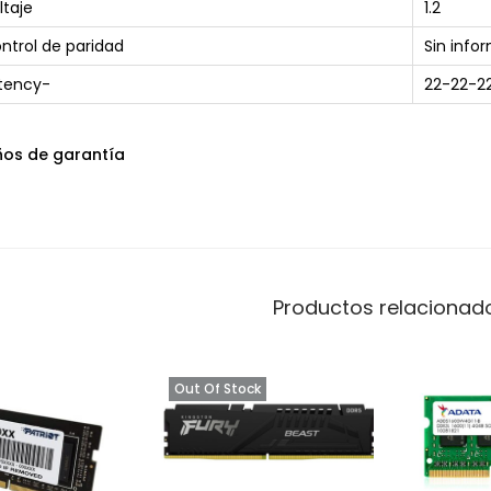
ltaje
1.2
ntrol de paridad
Sin info
tency-
22-22-2
ños de garantía
Productos relacionad
Out Of Stock