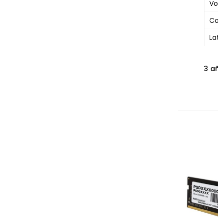
Vo
Co
La
3 a