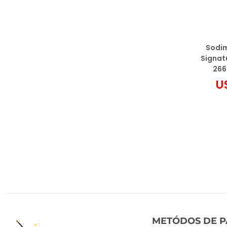
Sodim
Signat
2666
U
Agrega
Añadi
METÓDOS DE 