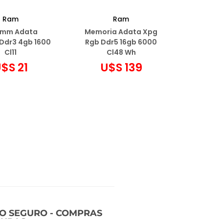
Ram
Ram
imm Adata
Memoria Adata Xpg
 Ddr3 4gb 1600
Rgb Ddr5 16gb 6000
Cl11
Cl48 Wh
U$S
21
U$S
139
r al carrito
Agregar al carrito
ir a favoritos
Añadir a favoritos
IO SEGURO - COMPRAS