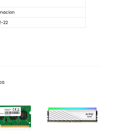
rmacíon
2-22
os