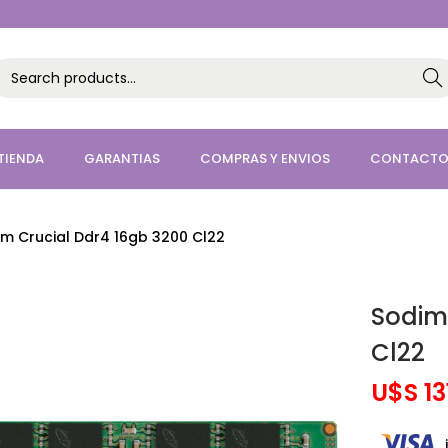
Sea
h
TIENDA
GARANTIAS
COMPRAS Y ENVIOS
CONTACT
m Crucial Ddr4 16gb 3200 Cl22
Sodim
Cl22
U$S
13