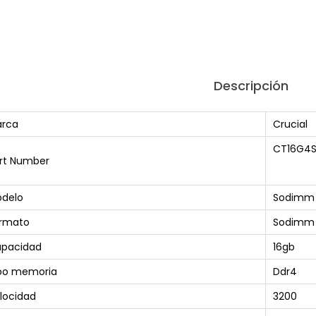
Descripción
rca
Crucial
CT16G4
rt Number
delo
Sodimm 
rmato
Sodimm
pacidad
16gb
po memoria
Ddr4
locidad
3200