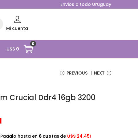
Envios a todo Uruguay
rc
Mi cuenta
0
O
U$S
0
PREVIOUS
NEXT
m Crucial Ddr4 16gb 3200
1
¡Pagalo hasta en
6 cuotas
de
U$S
24.45!