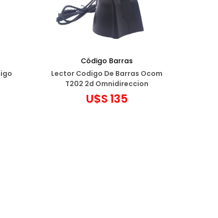
Código Barras
digo
Lector Codigo De Barras Ocom
T202 2d Omnidireccion
U$S
135
Agregar al carrito
Añadir a favoritos