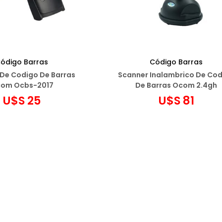
ódigo Barras
Código Barras
De Codigo De Barras
Scanner Inalambrico De Co
om Ocbs-2017
De Barras Ocom 2.4gh
U$S
25
U$S
81
egar al carrito
Agregar al carrito
ñadir a favoritos
Añadir a favoritos