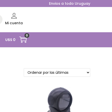
Envios a todo Uruguay
rc
Mi cuenta
0
O
U$S
0