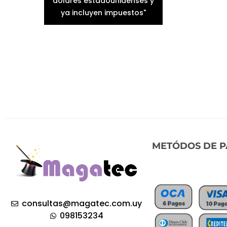
dólares estadounidenses y
ya incluyen impuestos"
METÓDOS DE 
consultas@magatec.com.uy
098153234