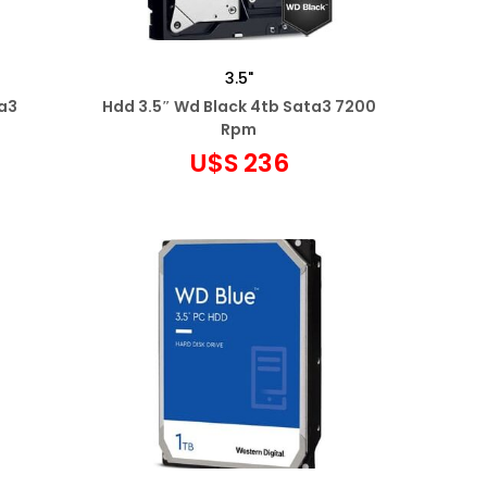
3.5"
ta3
Hdd 3.5″ Wd Black 4tb Sata3 7200
Rpm
U$S
236
Agregar al carrito
Añadir a favoritos