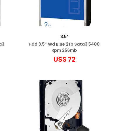
3.5"
a3
Hdd 3.5″ Wd Blue 2tb Sata3 5400
Rpm 256mb
U$S
72
Agregar al carrito
Añadir a favoritos