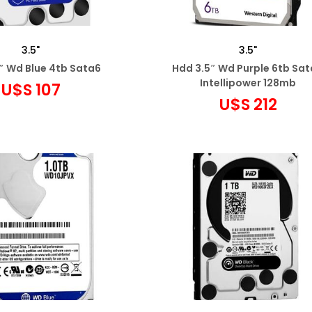
3.5"
3.5"
″ Wd Blue 4tb Sata6
Hdd 3.5″ Wd Purple 6tb Sa
Intellipower 128mb
U$S
107
U$S
212
egar al carrito
Agregar al carrito
ñadir a favoritos
Añadir a favoritos