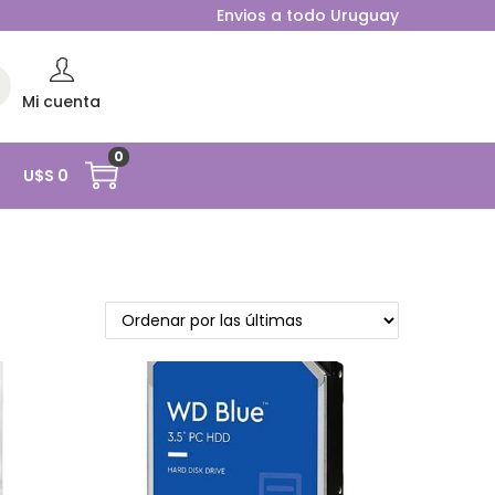
Envios a todo Uruguay
rc
Mi cuenta
0
O
U$S
0