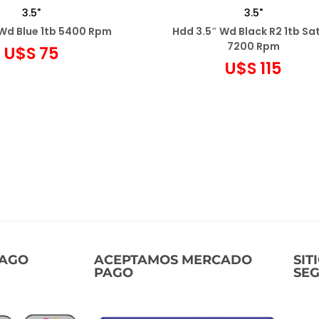
3.5"
3.5"
 Wd Blue 1tb 5400 Rpm
Hdd 3.5″ Wd Black R2 1tb Sa
7200 Rpm
U$S
75
U$S
115
egar al carrito
Agregar al carrito
ñadir a favoritos
Añadir a favoritos
PAGO
ACEPTAMOS MERCADO
SIT
PAGO
SE