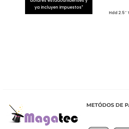
dólares estadounidenses y
ya incluyen impuestos"
Hdd 2.5″
Agr
A
METÓDOS DE 