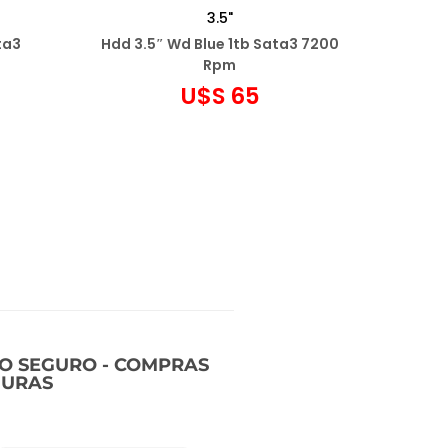
3.5"
ta3
Hdd 3.5″ Wd Blue 1tb Sata3 7200
Rpm
U$S
65
Agregar al carrito
Añadir a favoritos
IO SEGURO - COMPRAS
GURAS