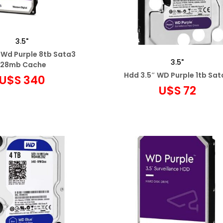
3.5"
 Wd Purple 8tb Sata3
3.5"
128mb Cache
Hdd 3.5″ WD Purple 1tb Sat
U$S
340
U$S
72
egar al carrito
Agregar al carrito
ñadir a favoritos
Añadir a favoritos