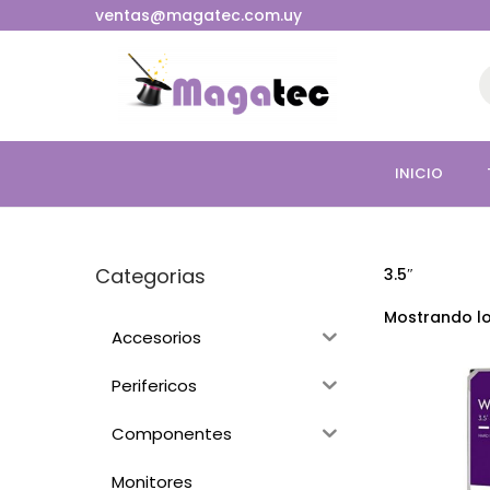
ventas@magatec.com.uy
INICIO
Categorias
3.5″
Mostrando lo
Accesorios
Perifericos
Componentes
Monitores