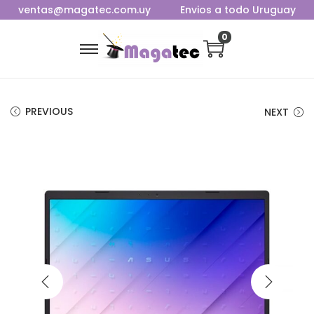
ventas@magatec.com.uy
Envios a todo Uruguay
0
PREVIOUS
NEXT