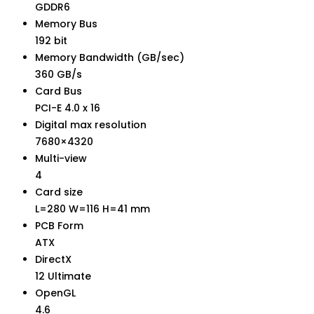
GDDR6
Memory Bus
192 bit
Memory Bandwidth (GB/sec)
360 GB/s
Card Bus
PCI-E 4.0 x 16
Digital max resolution
7680×4320
Multi-view
4
Card size
L=280 W=116 H=41 mm
PCB Form
ATX
DirectX
12 Ultimate
OpenGL
4.6