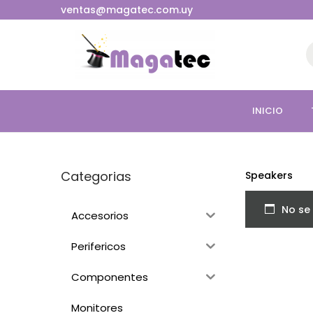
ventas@magatec.com.uy
INICIO
Categorias
Speakers
No se
Accesorios
Perifericos
Componentes
Monitores