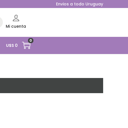
Envios a todo Uruguay
rc
Mi cuenta
0
O
U$S
0